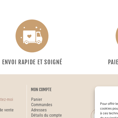
ENVOI RAPIDE ET SOIGNÉ
PAI
MON COMPTE
ctez-moi
Panier
Re
Pour offrir 
Commandes
cookies pour
de vente
Adresses
à ces techn
Détails du compte
de navigatio