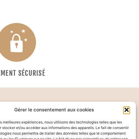
EMENT SÉCURISÉ
Gérer le consentement aux cookies
cevoir la newsletter :
les meilleures expériences, nous utilisons des technologies telles que les
 stocker et/ou accéder aux informations des appareils. Le fait de consentir
ologies nous permettra de traiter des données telles que le comportement
Ok
n ou les ID uniques sur ce site. Le fait de ne pas consentir ou de retirer son