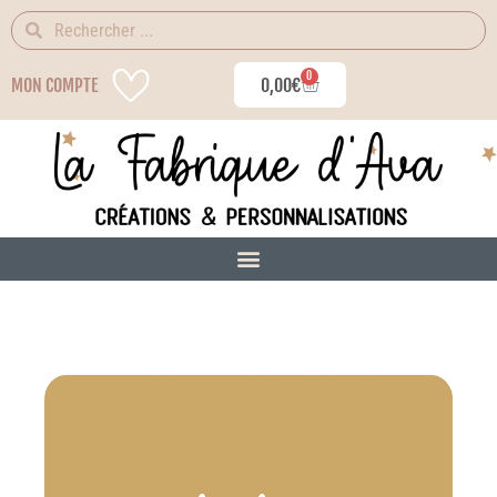
0
MON COMPTE
0,00
€