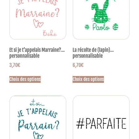
Et si je t’appelais Marraine?…
La récolte de (lapin)…
personnalisable
personnalisable
3,70
€
6,70
€
Choix des options
Choix des options