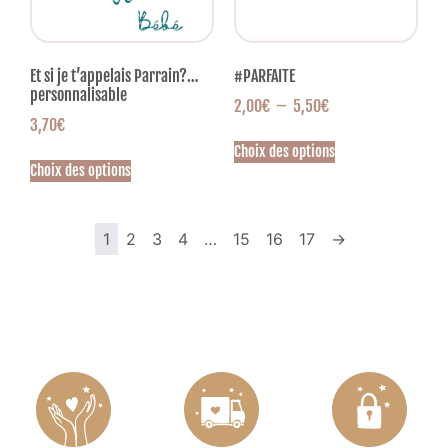
Et si je t’appelais Parrain?…
#PARFAITE
personnalisable
2,00
€
–
5,50
€
3,70
€
Choix des options
Choix des options
1
2
3
4
…
15
16
17
→