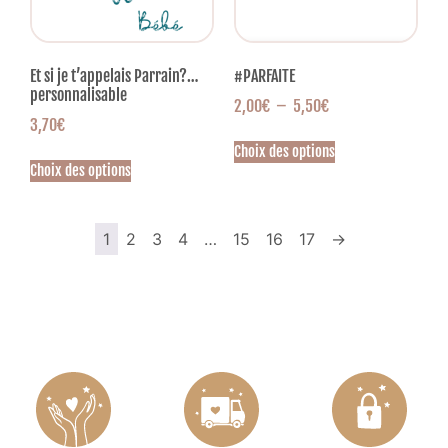
Et si je t’appelais Parrain?…
#PARFAITE
personnalisable
2,00
€
–
5,50
€
3,70
€
Choix des options
Choix des options
1
2
3
4
…
15
16
17
→