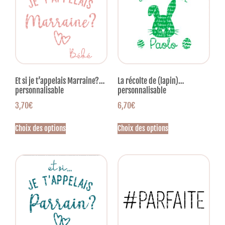
Et si je t’appelais Marraine?…
La récolte de (lapin)…
personnalisable
personnalisable
3,70
€
6,70
€
Choix des options
Choix des options