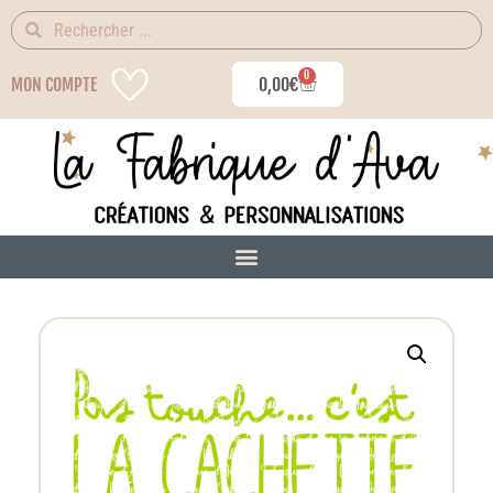
0
MON COMPTE
0,00
€