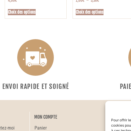
4,00
€
2,00
€
–
5,50
€
Choix des options
Choix des options
ENVOI RAPIDE ET SOIGNÉ
PAI
MON COMPTE
Pour offrir 
cookies pour
ctez-moi
Panier
à ces techn