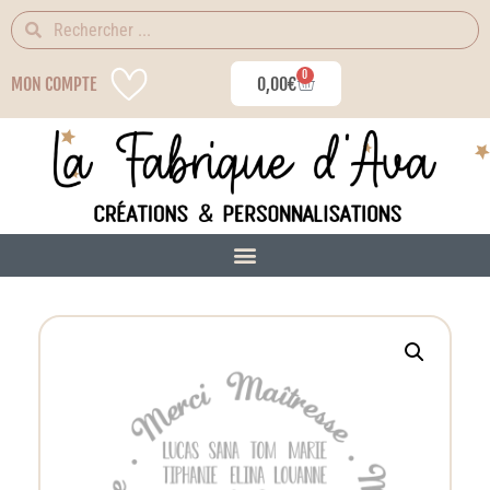
0
MON COMPTE
0,00
€