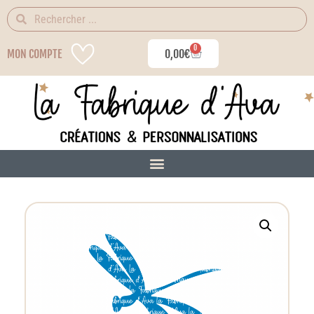
0
MON COMPTE
0,00
€