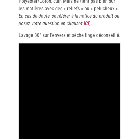
Polyester/Coton, cuir. Mais ne tient pas bien sur
les matières avec des « reliefs » ou « pelucheux ».
En cas de doute, se référer à la notice du produit ou
posez votre question en cliquant
ICI
).
Lavage 30° sur l’envers et sèche linge déconseillé.