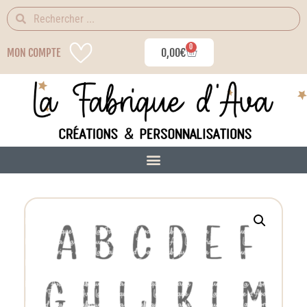
0
MON COMPTE
0,00
€