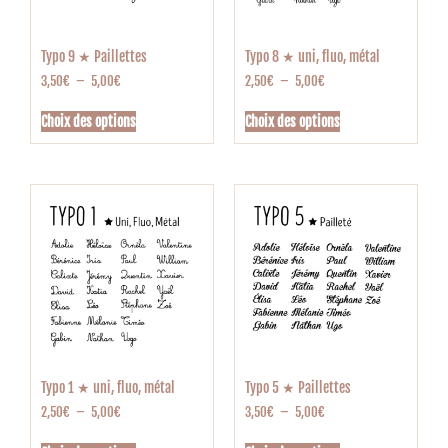
Typo 9 ★ Paillettes
Typo 8 ★ uni, fluo, métal
3,50
€
–
5,00
€
2,50
€
–
5,00
€
Choix des options
Choix des options
Typo 1 ★ uni, fluo, métal
Typo 5 ★ Paillettes
2,50
€
–
5,00
€
3,50
€
–
5,00
€