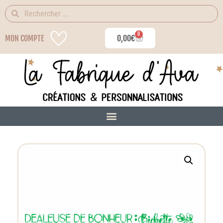
0
MON COMPTE
0,00
€