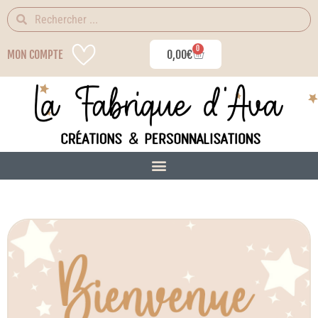
0
MON COMPTE
0,00
€